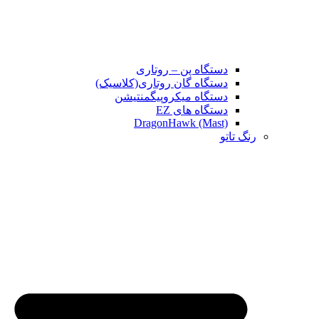
دستگاه پن – روتاری
دستگاه گان روتاری(کلاسیک)
دستگاه میکروپیگمنتیشن
دستگاه های EZ
DragonHawk (Mast)
رنگ تاتو