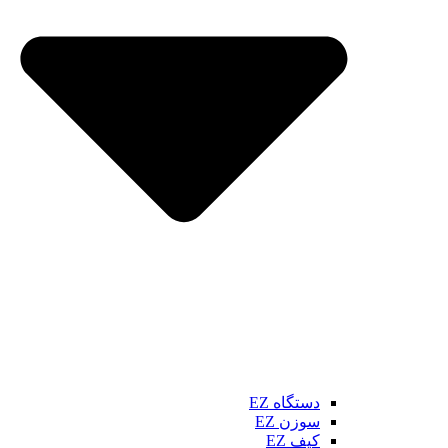
دستگاه EZ
سوزن EZ
کیف EZ