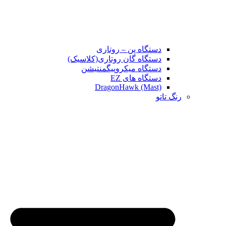
دستگاه پن – روتاری
دستگاه گان روتاری(کلاسیک)
دستگاه میکروپیگمنتیشن
دستگاه های EZ
DragonHawk (Mast)
رنگ تاتو