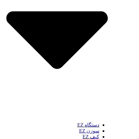
دستگاه EZ
سوزن EZ
کیف EZ