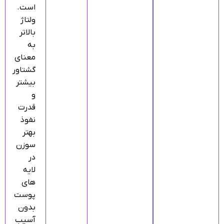
است.
ولتاژ
بالاتر
به
معنای
گشتاور
بیشتر
و
قدرت
نفوذ
بهتر
سوزن
در
لایه‌
های
پوست
بدون
آسیب