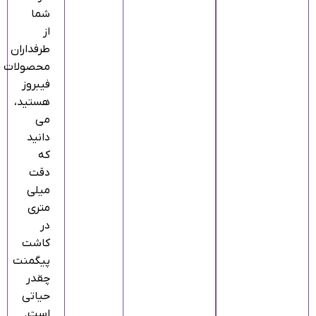
شما
از
طرفداران
محصولات
فیبروز
هستید،
می‌
دانید
که
دقت
میلی‌
متری
در
کاشت
پیگمنت
چقدر
حیاتی
است.