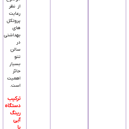
از نظر
رعایت
پروتکل‌
های
بهداشتی
در
سالن
تتو
بسیار
حائز
اهمیت
است.
ترکیب
دستگاه
رینگ
آبی
با