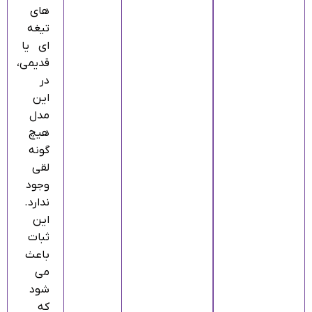
های
تیغه‌
ای یا
قدیمی،
در
این
مدل
هیچ‌
گونه
لقی
وجود
ندارد.
این
ثبات
باعث
می‌
شود
که