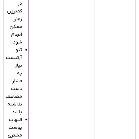
در
کمترین
زمان
ممکن
انجام
شود.
تتو
آرتیست
نیاز
به
فشار
دست
مضاعف
نداشته
باشد.
التهاب
پوست
مشتری