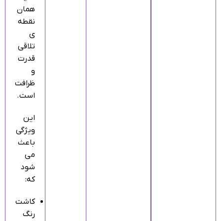
همان
نقطه‌
ی
تلاقی
قدرت
و
ظرافت
است.
این
ویژگی
باعث
می‌
شود
که:
کاشت
رنگ