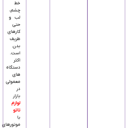
خط
چشم،
لب و
حتی
کارهای
ظریف
بدن
است.
اکثر
دستگاه‌
های
معمولی
در
بازار
لوازم
تاتو
با
موتورهای