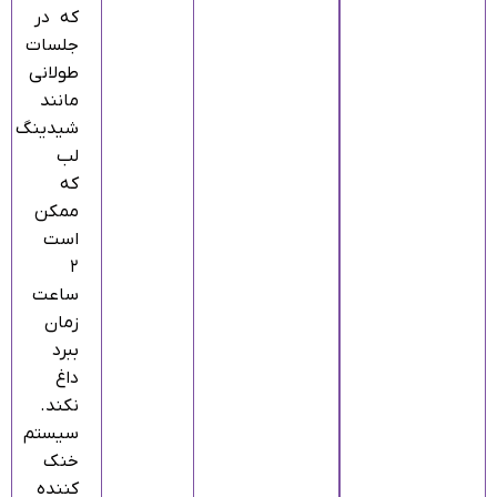
که در
جلسات
طولانی
مانند
شیدینگ
لب
که
ممکن
است
۲
ساعت
زمان
ببرد
داغ
نکند.
سیستم
خنک‌
کننده