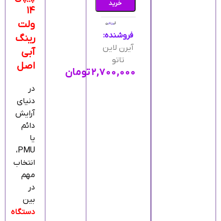
خرید
۱۴
ولت
فروشنده:
رینگ
آیرن لاین
آبی
تاتو
اصل
۲,۷۰۰,۰۰۰
تومان
در
دنیای
آرایش
دائم
یا
PMU،
انتخاب
مهم
در
بین
دستگاه