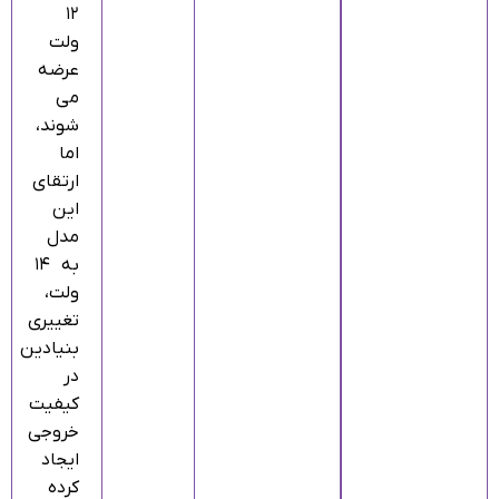
۱۲
ولت
عرضه
می‌
شوند،
اما
ارتقای
این
مدل
به ۱۴
ولت،
تغییری
بنیادین
در
کیفیت
خروجی
ایجاد
کرده