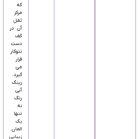
که
مرکز
ثقل
آن در
کف
دست
تتوکار
قرار
می‌
گیرد.
رینگ
آبی
رنگ
نه
تنها
یک
المان
زیبایی‌