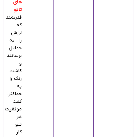
های
تاتو
قدرتمند
که
لرزش
را به
حداقل
برسانند
و
کاشت
رنگ را
به
حداکثر،
کلید
موفقیت
هر
تتو
کار