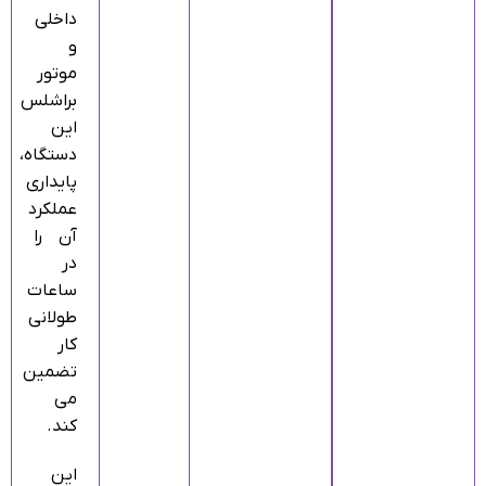
داخلی
و
موتور
براشلس
این
دستگاه،
پایداری
عملکرد
آن را
در
ساعات
طولانی
کار
تضمین
می‌
کند.
این