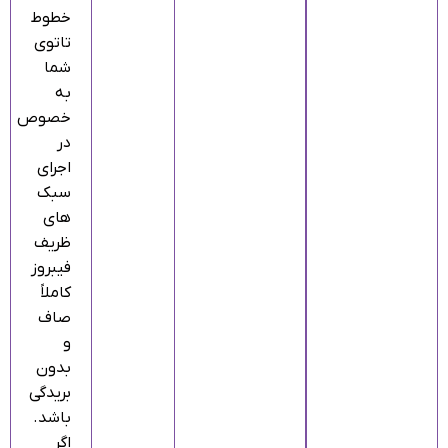
خطوط
تاتوی
شما
به
خصوص
در
اجرای
سبک‌
های
ظریف
فیبروز
کاملاً
صاف
و
بدون
بریدگی
باشد.
اگر