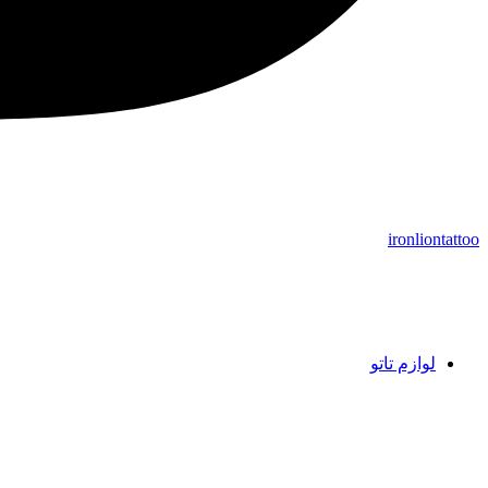
ironliontattoo
لوازم تاتو