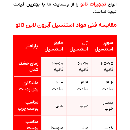
انواع
تجهیزات تاتو
را از وبسایت ما با بهترین قیمت
تهیه نمایید.
مقایسه فنی مواد استنسیل آیرون لاین تاتو
سوپر
ژل
مایع
پارامتر
استنسیل
استنسیل
استنسیل
۴۵-۷۵
۶۰-۹۰
۳۰-۶۰
زمان خشک
ثانیه
ثانیه
ثانیه
شدن
۴-۶
۳-۴
۲-۳
ماندگاری
ساعت
ساعت
ساعت
روی پوست
بسیار
مناسب
خوب
عالی
خوب
پوست چرب
مناسب
خوب
عالی
متوسط
پوست