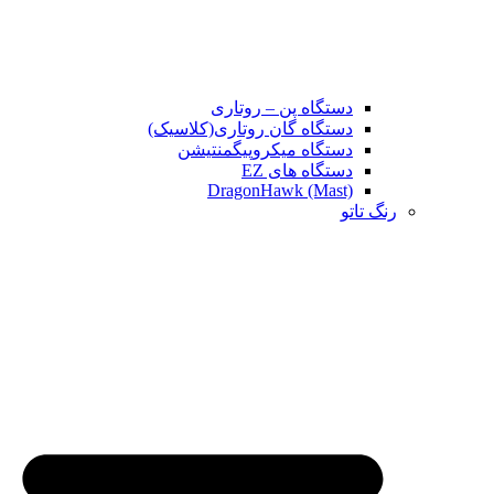
دستگاه پن – روتاری
دستگاه گان روتاری(کلاسیک)
دستگاه میکروپیگمنتیشن
دستگاه های EZ
DragonHawk (Mast)
رنگ تاتو