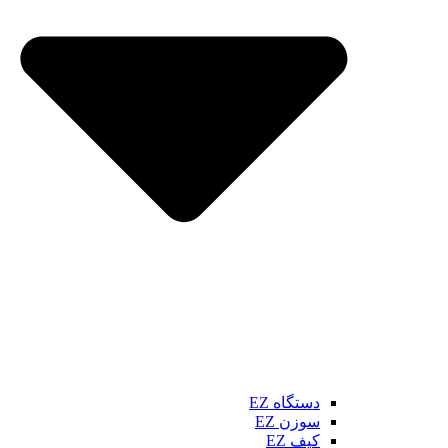
دستگاه EZ
سوزن EZ
کیف EZ