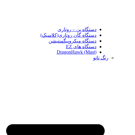
دستگاه پن – روتاری
دستگاه گان روتاری(کلاسیک)
دستگاه میکروپیگمنتیشن
دستگاه های EZ
DragonHawk (Mast)
رنگ تاتو