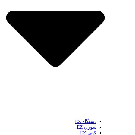
دستگاه EZ
سوزن EZ
کیف EZ