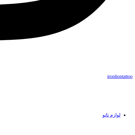
ironliontattoo
لوازم تاتو