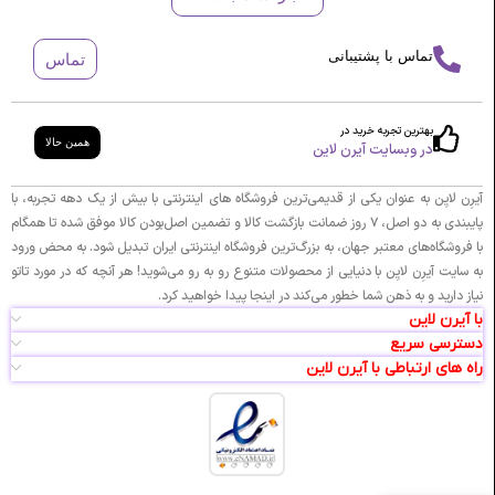
ی
ت
ت
و
و
و
ت
ب
تماس با پشتیبانی
تماس
ا
ت
چ
پ
(
ن
بهترین تجربه خرید در
همین حالا
م
د
در وبسایت آیرن لاین
و
ر
ز
ا
آیرِن لایِن به عنوان یکی از قدیمی‌ترین فروشگاه های اینترنتی با بیش از یک دهه تجربه، با
ا
گ
پایبندی به دو اصل، ۷ روز ضمانت بازگشت کالا و تضمین اصل‌بودن کالا موفق شده تا همگام
ئ
و
با فروشگاه‌های معتبر جهان، به بزرگ‌ترین فروشگاه اینترنتی ایران تبدیل شود. به محض ورود
ی
ن
به سایت آیرِن لایِن با دنیایی از محصولات متنوع رو به رو می‌شوید! هر آنچه که در مورد تاتو
ک
ه
نیاز دارید و به ذهن شما خطور می‌کند در اینجا پیدا خواهید کرد.
)
ا
با آیرن لاین
و
دسترسی سریع
ک
راه های ارتباطی با آیرن لاین