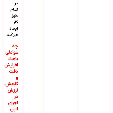
در
تمام
طول
کار
ایجاد
می‌کند.
چه
عواملی
باعث
افزایش
دقت
و
کاهش
لرزش
در
اجرای
لاین