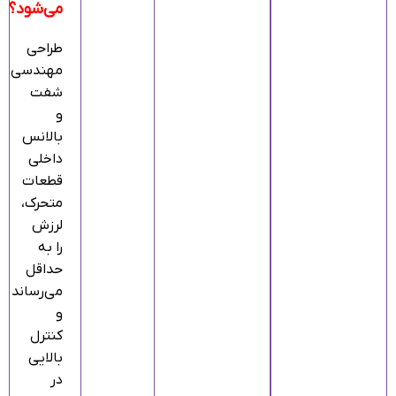
می‌شود؟
طراحی
مهندسی
شفت
و
بالانس
داخلی
قطعات
متحرک،
لرزش
را به
حداقل
می‌رساند
و
کنترل
بالایی
در