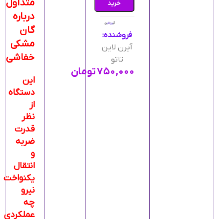
متداول
خرید
درباره
گان
فروشنده:
مشکی
آیرن لاین
خفاشی
تاتو
۷۵۰,۰۰۰
تومان
این
دستگاه
از
نظر
قدرت
ضربه
و
انتقال
یکنواخت
نیرو
چه
عملکردی