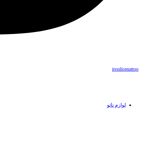
ironliontattoo
لوازم تاتو