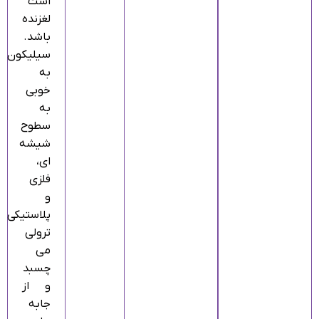
است
لغزنده
باشد.
سیلیکون
به
خوبی
به
سطوح
شیشه‌
ای،
فلزی
و
پلاستیکی
ترولی
می‌
چسبد
و از
جابه‌