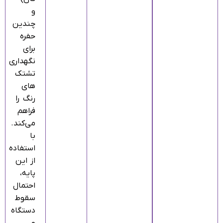
و
چندین
حفره
برای
نگهداری
تشتک‌
های
رنگ را
فراهم
می‌کند.
با
استفاده
از این
پایه،
احتمال
سقوط
دستگاه