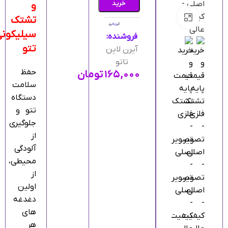
خرید
و
بزرگنمایی تصویر
تشتک
سیلیکونی
فروشنده:
تتو
آیرن لاین
تاتو
حفظ
۱۶۵,۰۰۰
تومان
سلامت
دستگاه
تتو و
جلوگیری
از
آلودگی
محیطی،
از
اولین
دغدغه‌
های
هر