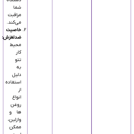
دستگاه
شما
مراقبت
می‌کند.
خاصیت
ضدلغزش:
محیط
کار
تتو
به
دلیل
استفاده
از
انواع
روغن‌
ها و
وازلین،
ممکن