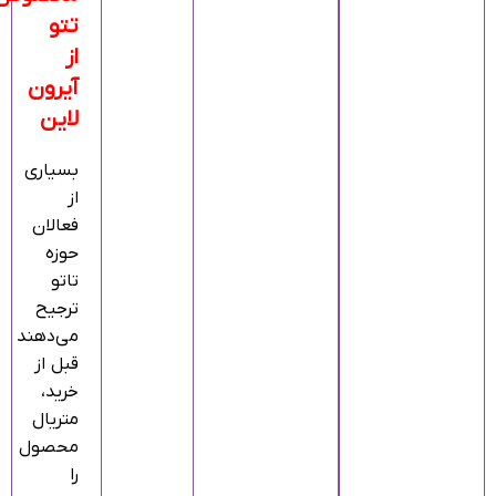
تتو
از
آیرون
لاین
بسیاری
از
فعالان
حوزه
تاتو
ترجیح
می‌دهند
قبل از
خرید،
متریال
محصول
را