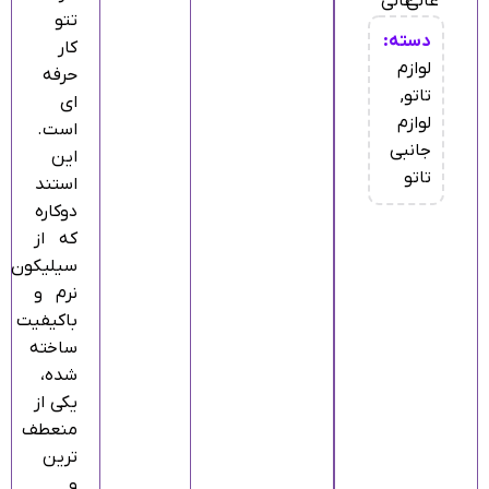
تتو
دسته:
کار
لوازم
حرفه‌
تاتو
,
ای
لوازم
است.
جانبی
این
تاتو
استند
دوکاره
که از
سیلیکون
نرم و
باکیفیت
ساخته
شده،
یکی از
منعطف‌
ترین
و