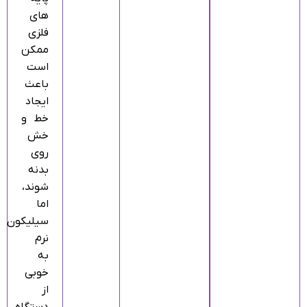
های
فلزی
ممکن
است
باعث
ایجاد
خط و
خش
روی
بدنه
شوند،
اما
سیلیکون
نرم
به
خوبی
از