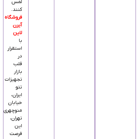
لمس
کنند.
فروشگاه
آیرن
لاین
با
استقرار
در
قلب
بازار
تجهیزات
تتو
ایران،
خیابان
منوچهری
تهران،
این
فرصت