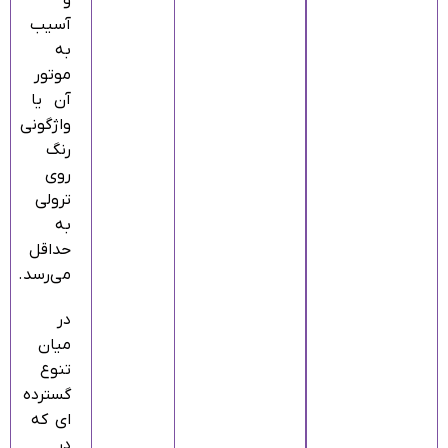
و
آسیب
به
موتور
آن یا
واژگونی
رنگ
روی
ترولی
به
حداقل
می‌رسد.
در
میان
تنوع
گسترده‌
ای که
در