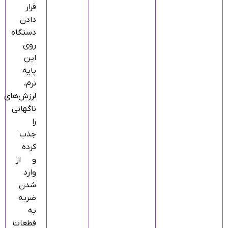
قرار
دادن
دستگاه
روی
این
پایه
نرم،
لرزش‌های
ناگهانی
را
جذب
کرده
و از
وارد
شدن
ضربه
به
قطعات