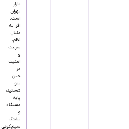
بازار
تهران
است.
اگر به
دنبال
نظم،
سرعت
و
امنیت
در
حین
تتو
هستید،
پایه
دستگاه
و
تشتک
سیلیکونی