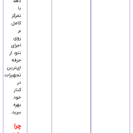
دهد
با
تمرکز
کامل
بر
روی
اجرای
تتو، از
حرفه‌
ای‌ترین
تجهیزات
در
کنار
خود
بهره
ببرید.
چرا