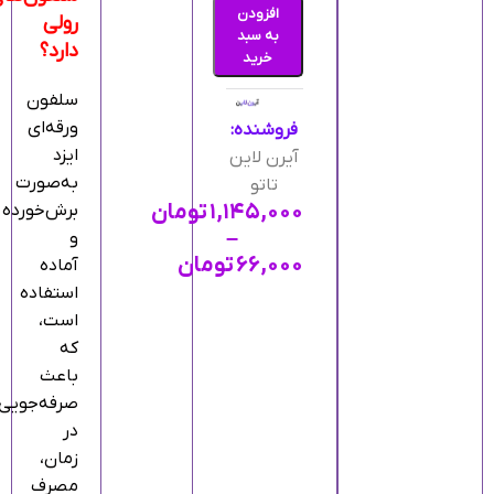
افزودن
رولی
به سبد
دارد؟
خرید
سلفون
ورقه‌ای
فروشنده:
ایزد
آیرن لاین
به‌صورت
تاتو
۱,۱۴۵,۰۰۰
تومان
برش‌خورده
–
و
۶۶,۰۰۰
تومان
آماده
استفاده
است،
که
باعث
صرفه‌جویی
در
زمان،
مصرف