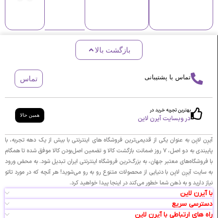
ل
ل
۰۰۰
س
ت
ف
ل
ر
و
ف
م
ن
و
ی
ا
بازگشت بالا
ن
م
ی
م
ت
ن
ح
ا
ک
تماس با پشتیبانی
تماس
ا
ت
ی
ف
و
ن
ظ
و
E
بهترین تجربه خرید در
همین حالا
ت
در وبسایت آیرن لاین
ی
Z
ا
چ
ت
آیرِن لایِن به عنوان یکی از قدیمی‌ترین فروشگاه های اینترنتی با بیش از یک دهه تجربه، با
ه
و
پایبندی به دو اصل، ۷ روز ضمانت بازگشت کالا و تضمین اصل‌بودن کالا موفق شده تا همگام
ا
ا
با فروشگاه‌های معتبر جهان، به بزرگ‌ترین فروشگاه اینترنتی ایران تبدیل شود. به محض ورود
ز
ل
به سایت آیرِن لایِن با دنیایی از محصولات متنوع رو به رو می‌شوید! هر آنچه که در مورد تاتو
ل
ک
نیاز دارید و به ذهن شما خطور می‌کند در اینجا پیدا خواهید کرد.
پ
ت
با آیرن لاین
ن
ر
دسترسی سریع
ت
و
راه های ارتباطی با آیرن لاین
ر