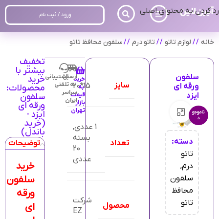
رد کردن به محتوای اصلی
ورود / ثبت نام
خانه
/
لوازم تاتو
/
تاتو درم
/
سلفون محافظ تاتو
تخفیف
بیشتر با
سلفون
ارسال
پشتیبانی
خرید
خرید
سایز
به
تلفنی
15*20
ورقه ای
محصولات:
به
سراسر
ایزد
قیمت
سلفون
ایران
بازار
ورقه ای
تهران
بزرگنمایی تصویر
ناموجو
ایزد -
د
(خرید
1 عددی
,
باندل)
بسته
دسته:
تعداد
توضیحات
20
تاتو
عددی
خرید
درم
,
سلفون
سلفون
محافظ
ورقه
شرکت
تاتو
محصول
ای
EZ