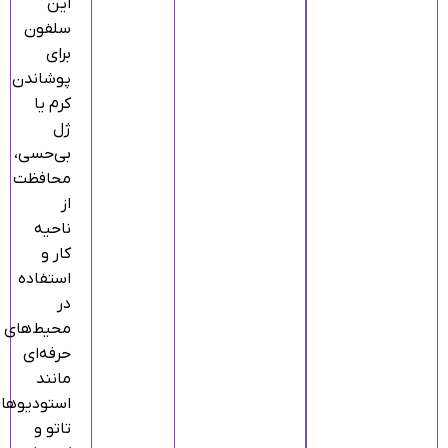
این
سلفون
برای
پوشاندن
کرم یا
ژل
بی‌حسی،
محافظت
از
ناحیه
کار و
استفاده
در
محیط‌های
حرفه‌ای
مانند
استودیوها
تاتو و