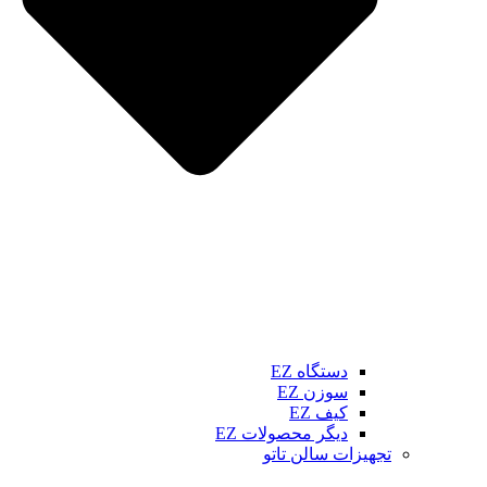
دستگاه EZ
سوزن EZ
کیف EZ
دیگر محصولات EZ
تجهیزات سالن تاتو