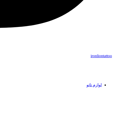
ironliontattoo
لوازم تاتو