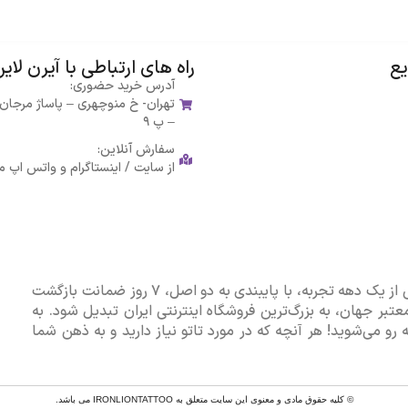
L
A
ا
ع
راه های ارتباطی با آیرن لای
ت
ز
آدرس خرید حضوری:
تهران- خ منوچهری – پاساژ مرجا
– پ ۹
سفارش آنلاین:
از سایت / اینستاگرام و واتس اپ 
آیرِن لایِن به عنوان یکی از قدیمی‌ترین فروشگاه های اینترنتی با بیش از یک دهه تجربه، با پایبندی به دو اصل، ۷ روز ضمانت بازگشت
تبر جهان، به بزرگ‌ترین فروشگاه اینترنتی ایران تبدیل شود. به
رو می‌شوید! هر آنچه که در مورد تاتو نیاز دارید و به ذهن شما
© کلیه حقوق مادی و معنوی این سایت متعلق به IRONLIONTATTOO می باشد.