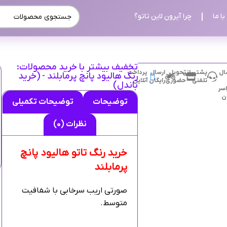
ا ما
چرا آیرون لاین تاتو؟
تخفیف بیشتر با خرید محصولات:
ال
پشتیبانی
تحویل
ارسال
پرداخت
رنگ هالیود پانچ پرمابلند - (خرید
تلفنی
حضوری
رایگان
آنلاین
باندل)
سر
ان
توضیحات
توضیحات تکمیلی
نظرات (0)
خرید رنگ تاتو هالیود پانچ
پرمابلند
صورتی اریب سرخابی با شفافیت
متوسط.