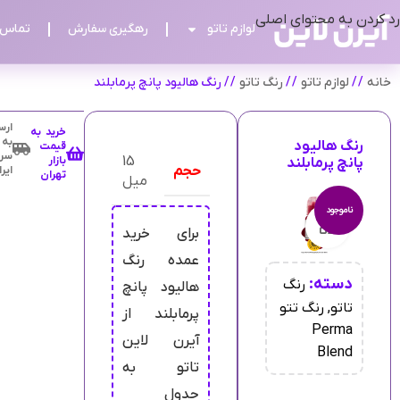
رد کردن به محتوای اصلی
لوازم تاتو
رهگیری سفارش
تماس ب
خانه
/
لوازم تاتو
/
رنگ تاتو
/
رنگ هالیود پانچ پرمابلند
ارس
خرید به
به
رنگ هالیود
قیمت
سرا
15
بازار
پانچ پرمابلند
حجم
ایر
تهران
میل
ناموجود
بزرگنمایی تصویر
برای خرید
عمده رنگ
دسته:
رنگ
هالیود پانچ
تاتو
,
رنگ تتو
پرمابلند از
Perma
آیرن لاین
Blend
تاتو به
جدول