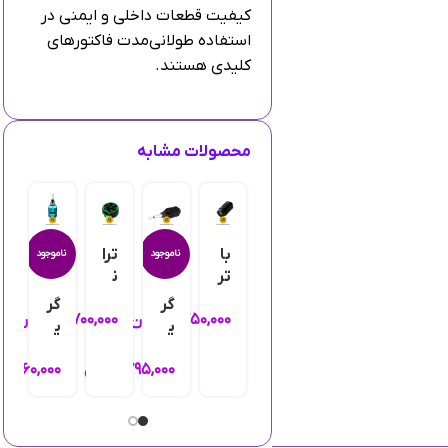
کیفیت قطعات داخلی و ایمنی در
استفاده طولانی‌مدت فاکتورهای
کلیدی هستند.
محصولات مشابه
با
ترا
ت
ناموجود
ناموجود
تر
ن
ن
ی
س
س
گر
گر
۹,۷۵۰,۰۰۰
تومان
۳,۷۰۰,۰۰۰
تومان
۰
د
ار
ج
ی
ی
س
ور
د
پ
پ
تگ
ا
د
۷۹۵,۰۰۰
تومان
۱,۵۶۰,۰۰۰
ت
کا
کا
اه
۲.
ب
تر
تر
تا
A
ن
یج
یج
تو
ur
س
ی
ی