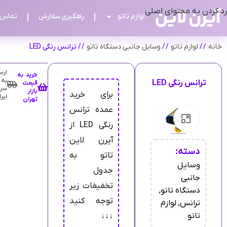
رد کردن به محتوای اصلی
لوازم تاتو
رهگیری سفارش
تماس ب
خانه
/
لوازم تاتو
/
وسایل جانبی دستگاه تاتو
/
ترانس رنگی LED
ارس
خرید به
به
ترانس رنگی LED
قیمت
سرا
بازار
برای خرید
ایر
تهران
عمده ترانس
بزرگنمایی تصویر
رنگی LED از
آیرن لاین
دسته:
تاتو به
وسایل
جدول
جانبی
تخفیفات زیر
دستگاه تاتو
,
توجه کنید
ترانس
,
لوازم
تاتو
↓↓↓