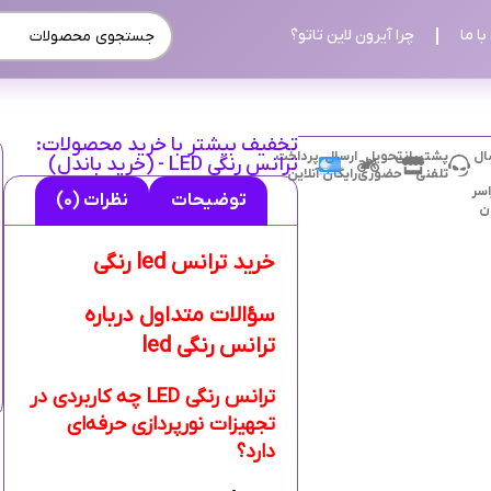
ا ما
چرا آیرون لاین تاتو؟
تخفیف بیشتر با خرید محصولات:
ال
پشتیبانی
تحویل
ارسال
پرداخت
ترانس رنگی LED - (خرید باندل)
تلفنی
حضوری
رایگان
آنلاین
سر
توضیحات
نظرات (0)
ان
خرید ترانس led رنگی
سؤالات متداول درباره
ترانس رنگی led
ترانس رنگی LED چه کاربردی در
تجهیزات نورپردازی حرفه‌ای
دارد؟