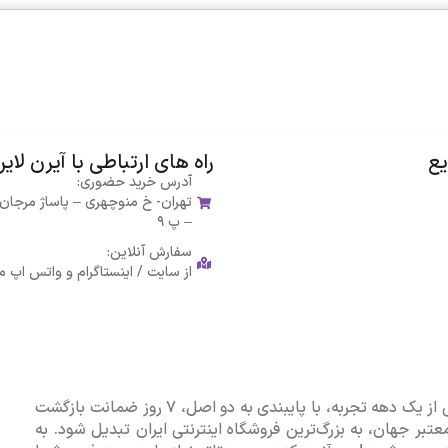
پ
or
3
۳
ن
a
آ
۲
رو
2
پ
می
تا
د
لی
ر
و
مت
ی
خ
ر
E
ر
E
ع
راه های ارتباطی با آیرن لای
Z
ج
Z
P
ی
آدرس خرید حضوری:
تهران- خ منوچهری – پاساژ مرجا
T
3
– پ ۹
P
Pr
N
o
سفارش آنلاین:
-
از سایت / اینستاگرام و واتس اپ 
0
3
7
آیرِن لایِن به عنوان یکی از قدیمی‌ترین فروشگاه های اینترنتی با بیش از یک دهه تجربه، با پایبندی به دو اصل، ۷ روز ضمانت بازگشت
تبر جهان، به بزرگ‌ترین فروشگاه اینترنتی ایران تبدیل شود. به