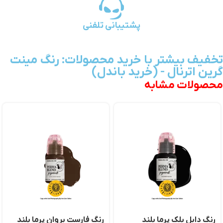
پشتیبانی تلفنی
تخفیف بیشتر با خرید محصولات: رنگ مینت
گرین اترنال - (خرید باندل)
محصولات مشابه
رنگ دابل بلک پرما بلند
رنگ فارست بروان پرما بلند