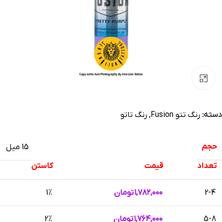
بزرگنمایی تصویر
دسته:
رنگ تتو Fusion
,
رنگ تاتو
حجم
15 میل
تعداد
قیمت
کاستن
2-4
۱,۷۸۲,۰۰۰
تومان
1%
5-8
۱,۷۶۴,۰۰۰
تومان
2%