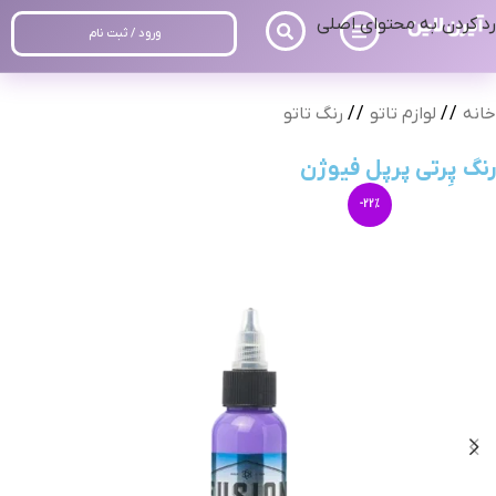
رد کردن به محتوای اصلی
ورود / ثبت نام
خانه
/
لوازم تاتو
/
رنگ تاتو
رنگ پِرتی پرپل فیوژن
-22%