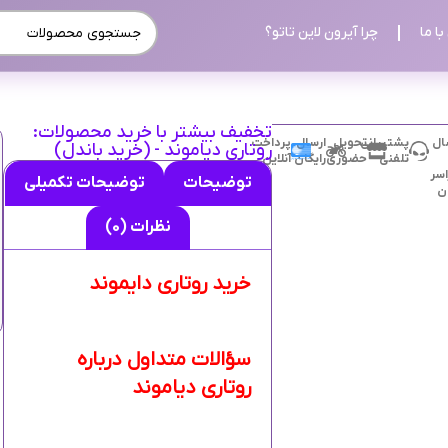
ا ما
چرا آیرون لاین تاتو؟
تخفیف بیشتر با خرید محصولات:
ال
پشتیبانی
تحویل
ارسال
پرداخت
روتاری دیاموند - (خرید باندل)
تلفنی
حضوری
رایگان
آنلاین
سر
توضیحات
توضیحات تکمیلی
ان
نظرات (0)
خرید روتاری دایموند
سؤالات متداول درباره
روتاری دیاموند