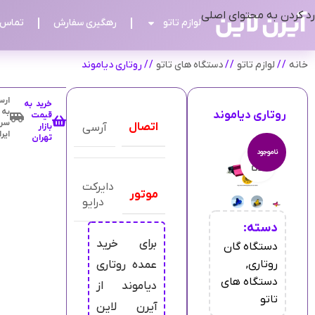
رد کردن به محتوای اصلی
لوازم تاتو
رهگیری سفارش
تماس ب
خانه
/
لوازم تاتو
/
دستگاه های تاتو
/
روتاری دیاموند
ارس
خرید به
به
روتاری دیاموند
قیمت
سرا
اتصال
آرسی
بازار
ایر
تهران
ناموجود
بزرگنمایی تصویر
دایرکت
موتور
درایو
دسته:
برای خرید
دستگاه گان
روتاری
,
عمده روتاری
دستگاه های
دیاموند از
تاتو
آیرن لاین