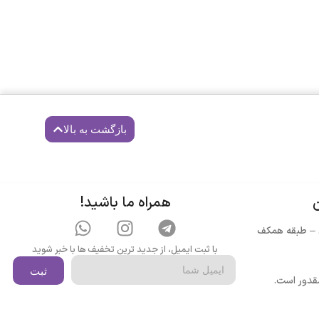
گ
۱۸,۵۰۰,۰۰
تومان
ه
ا
و
ر
بازگشت به بالا
1
ن
همراه ما باشید!
م
ن
ن – طبقه همکف
ب
با ثبت ایمیل، از جدید ترین تخفیف ها با خبر شوید
د
ثبت
مقدور است.