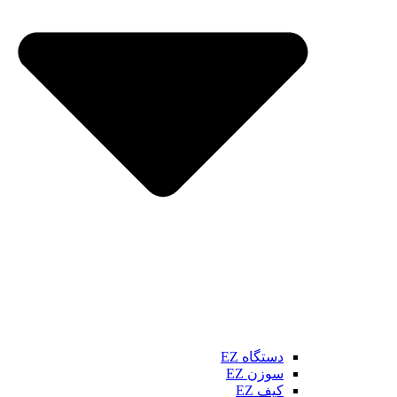
دستگاه EZ
سوزن EZ
کیف EZ