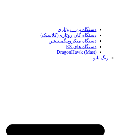
دستگاه پن – روتاری
دستگاه گان روتاری(کلاسیک)
دستگاه میکروپیگمنتیشن
دستگاه های EZ
DragonHawk (Mast)
رنگ تاتو