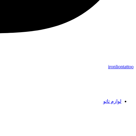
ironliontattoo
لوازم تاتو