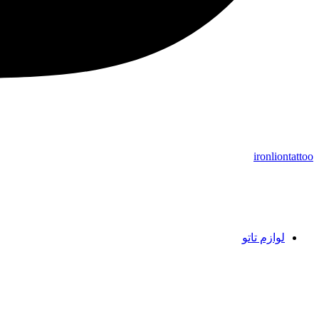
ironliontattoo
لوازم تاتو