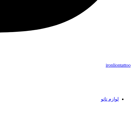
ironliontattoo
لوازم تاتو