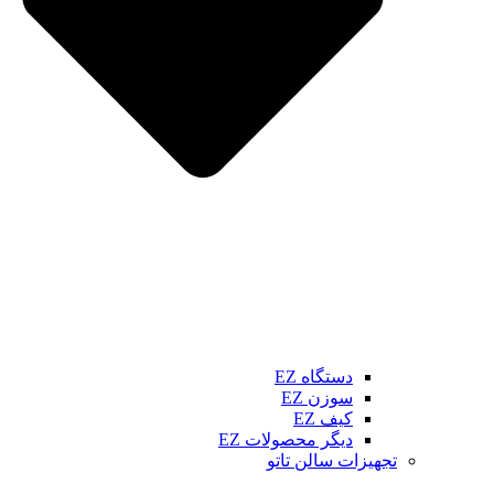
دستگاه EZ
سوزن EZ
کیف EZ
دیگر محصولات EZ
تجهیزات سالن تاتو