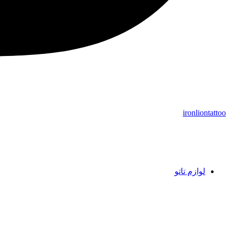
ironliontattoo
لوازم تاتو