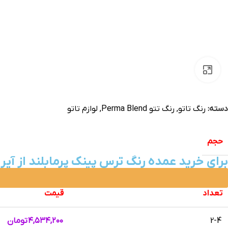
بزرگنمایی تصویر
دسته:
رنگ تاتو
,
رنگ تتو Perma Blend
,
لوازم تاتو
حجم
برای خرید عمده رنگ ترس پینک پرمابلند از آیر
تعداد
قیمت
2-4
۴,۵۳۴,۲۰۰
تومان