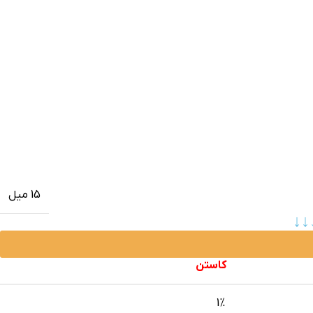
15 میل
↓↓
کاستن
1%