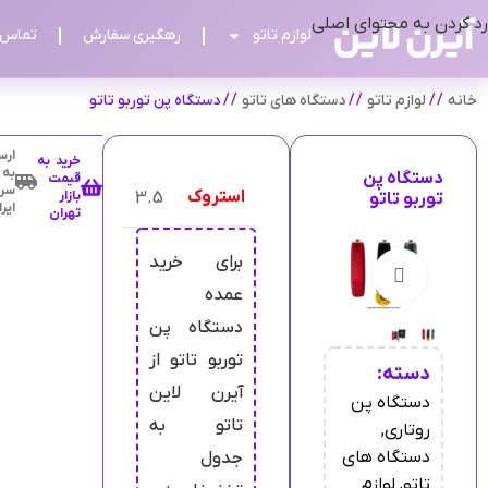
رد کردن به محتوای اصلی
لوازم تاتو
رهگیری سفارش
تماس ب
خانه
/
لوازم تاتو
/
دستگاه های تاتو
/
دستگاه پن توربو تاتو
ارس
خرید به
به
دستگاه پن
قیمت
سرا
استروک
3.5
بازار
توربو تاتو
ایر
تهران
برای خرید
بزرگنمایی تصویر
عمده
دستگاه پن
توربو تاتو از
دسته:
آیرن لاین
دستگاه پن
تاتو به
روتاری
,
دستگاه های
جدول
تاتو
,
لوازم