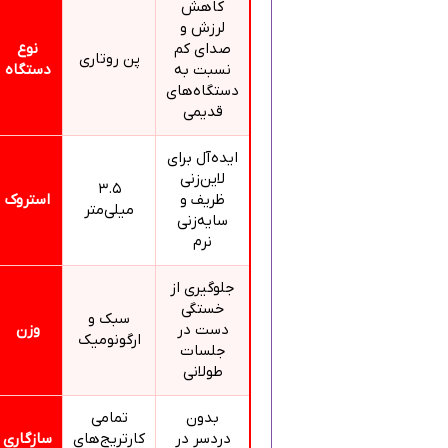
کاهش
لرزش و
صدای کم
نوع
پن روتاری
نسبت به
دستگاه
دستگاه‌های
قدیمی
ایده‌آل برای
لاین‌زنی
۳.۵
ظریف و
استروک
میلی‌متر
سایه‌زنی
نرم
جلوگیری از
خستگی
سبک و
دست در
وزن
ارگونومیک
جلسات
طولانی
بدون
تمامی
دردسر در
کارتریج‌های
سازگاری