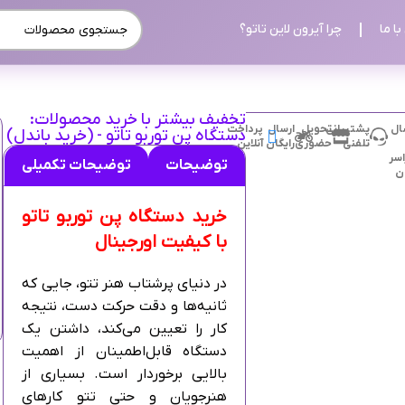
ا ما
چرا آیرون لاین تاتو؟
تخفیف بیشتر با خرید محصولات:
ال
پشتیبانی
تحویل
ارسال
پرداخت
دستگاه پن توربو تاتو - (خرید باندل)
تلفنی
حضوری
رایگان
آنلاین
سر
توضیحات
توضیحات تکمیلی
ان
خرید دستگاه پن توربو تاتو
با کیفیت اورجینال
در دنیای پرشتاب هنر تتو، جایی که
ثانیه‌ها و دقت حرکت دست، نتیجه
کار را تعیین می‌کند، داشتن یک
دستگاه قابل‌اطمینان از اهمیت
بالایی برخوردار است. بسیاری از
هنرجویان و حتی تتو کارهای