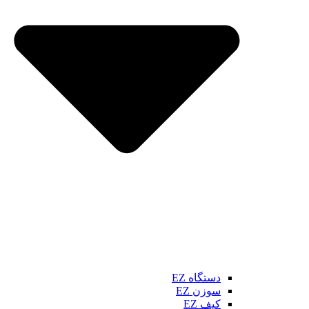
دستگاه EZ
سوزن EZ
کیف EZ