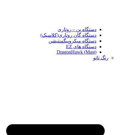
دستگاه پن – روتاری
دستگاه گان روتاری(کلاسیک)
دستگاه میکروپیگمنتیشن
دستگاه های EZ
DragonHawk (Mast)
رنگ تاتو