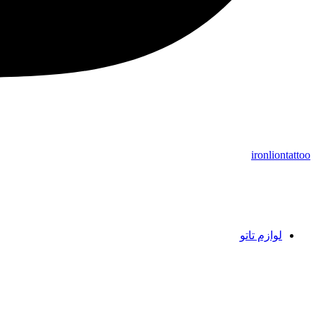
ironliontattoo
لوازم تاتو