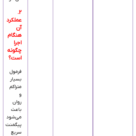
2.
عملکرد
آن
هنگام
اجرا
چگونه
است؟
فرمول
بسیار
متراکم
و
روان
باعث
می‌شود
پیگمنت
سریع