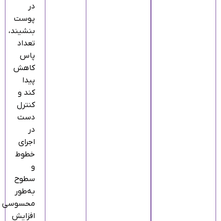
در
پوست
بنشیند،
تعداد
پاس
کاهش
پیدا
کند و
کنترل
دست
در
اجرای
خطوط
و
سطوح
به‌طور
محسوسی
افزایش