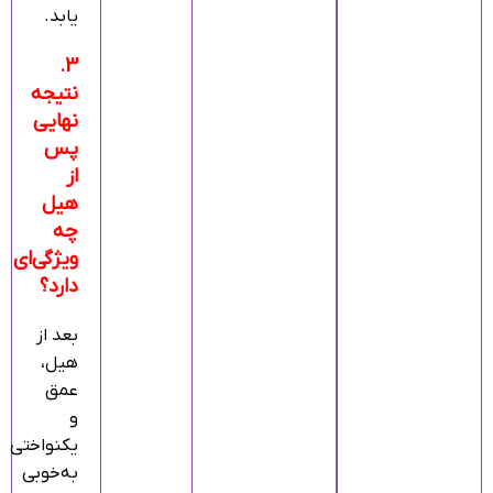
یابد.
3.
نتیجه
نهایی
پس
از
هیل
چه
ویژگی‌ای
دارد؟
بعد از
هیل،
عمق
و
یکنواختی
به‌خوبی