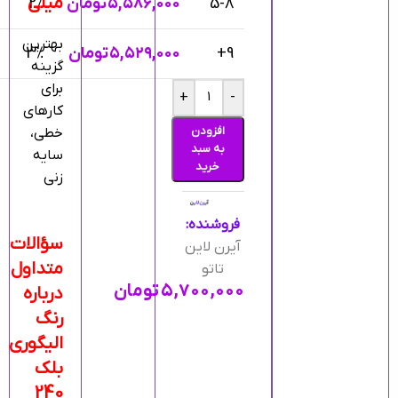
میلی
5-8
۵,۵۸۶,۰۰۰
تومان
2%
بهترین
9+
۵,۵۲۹,۰۰۰
تومان
3%
گزینه
برای
+
-
کارهای
افزودن
خطی،
به سبد
سایه
خرید
زنی
فروشنده:
سؤالات
آیرن لاین
متداول
تاتو
۵,۷۰۰,۰۰۰
تومان
درباره
رنگ
الیگوری
بلک
240