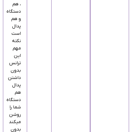
، هم
دستگاه
و هم
پدال
است
نکته
مهم
این
ترانس
بدون
داشتن
پدال
هم
دستگاه
شما را
روشن
میکند
بدون