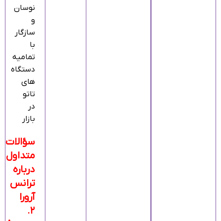
نوسان
و
سازگار
با
تمامیه
دستگاه
های
تاتو
در
بازار
سؤالات
متداول
درباره
ترانس
آرورا
۲.