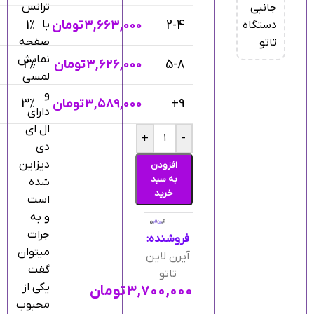
ترانس
جانبی
2-4
۳,۶۶۳,۰۰۰
تومان
با
1%
دستگاه
صفحه
تاتو
نمایش
5-8
۳,۶۲۶,۰۰۰
تومان
2%
لمسی
و
9+
۳,۵۸۹,۰۰۰
تومان
3%
دارای
ال ای
+
-
دی
دیزاین
افزودن
به سبد
شده
خرید
است
و به
جرات
فروشنده:
میتوان
آیرن لاین
گفت
تاتو
یکی از
۳,۷۰۰,۰۰۰
تومان
محبوب