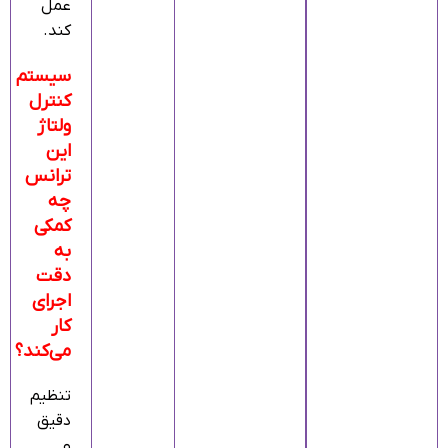
عمل
کند.
سیستم
کنترل
ولتاژ
این
ترانس
چه
کمکی
به
دقت
اجرای
کار
می‌کند؟
تنظیم
دقیق
و