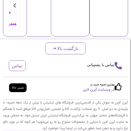
ا
ب
ت
ت
ا
ر
۵۰,۰۰۰
ر
ت
ا
ی
۰۰۰
۶,۰۰۰,۰۰۰
ر
ن
د
ی
س
س
و
د
ت
ا
و
گ
بازگشت بالا
ی
خ
ا
ر
ر
ه
ل
و
ت
تماس با پشتیبانی
تماس
س
ج
ا
P
ک
ت
G
ل
و
بهترین تجربه خرید در
همین حالا
2
ا
در وبسایت آیرن لاین
پ
E
س
ن
Z
ی
آیرِن لایِن به عنوان یکی از قدیمی‌ترین فروشگاه های اینترنتی با بیش از یک دهه تجربه، با
ر
ک
پایبندی به دو اصل، ۷ روز ضمانت بازگشت کالا و تضمین اصل‌بودن کالا موفق شده تا همگام
و
ت
با فروشگاه‌های معتبر جهان، به بزرگ‌ترین فروشگاه اینترنتی ایران تبدیل شود. به محض ورود
ت
ا
به سایت آیرِن لایِن با دنیایی از محصولات متنوع رو به رو می‌شوید! هر آنچه که در مورد تاتو
ا
پ
نیاز دارید و به ذهن شما خطور می‌کند در اینجا پیدا خواهید کرد.
ر