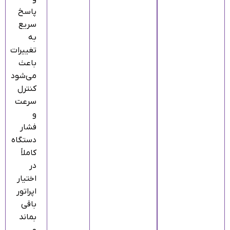
پاسخ
سریع
به
تغییرات
باعث
می‌شود
کنترل
سرعت
و
فشار
دستگاه
کاملاً
در
اختیار
اپراتور
باقی
بماند