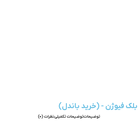
لک فیوژن - (خرید باندل)
توضیحات
توضیحات تکمیلی
نظرات (0)