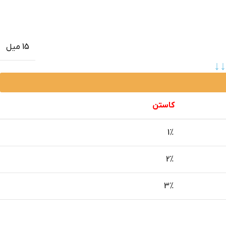
15 میل
↓↓
کاستن
1%
2%
3%