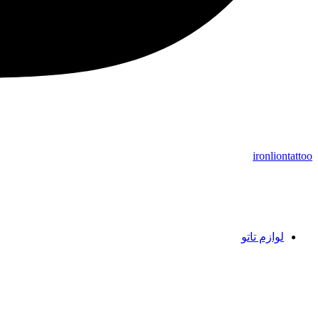
ironliontattoo
لوازم تاتو