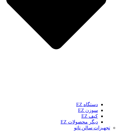
دستگاه EZ
سوزن EZ
کیف EZ
دیگر محصولات EZ
تجهیزات سالن تاتو