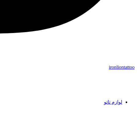
ironliontattoo
لوازم تاتو