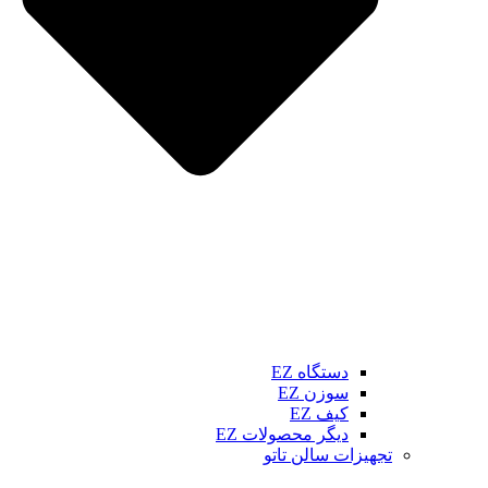
دستگاه EZ
سوزن EZ
کیف EZ
دیگر محصولات EZ
تجهیزات سالن تاتو