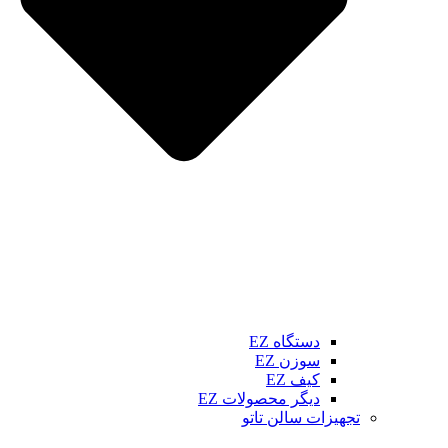
دستگاه EZ
سوزن EZ
کیف EZ
دیگر محصولات EZ
تجهیزات سالن تاتو