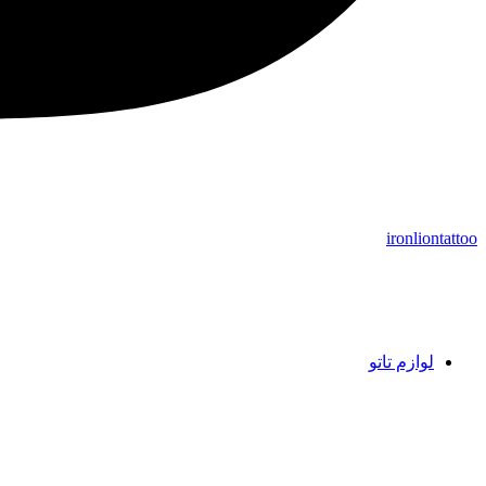
ironliontattoo
لوازم تاتو