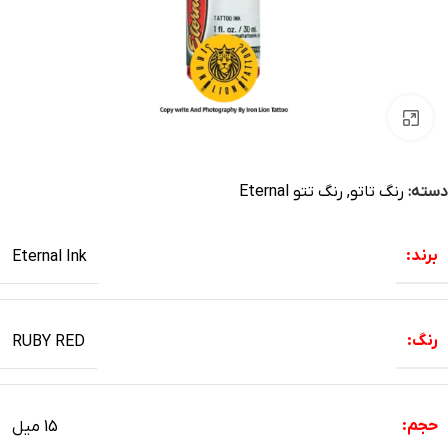
بزرگنمایی تصویر
دسته:
رنگ تاتو
,
رنگ تتو Eternal
برند:
Eternal Ink
رنگ:
RUBY RED
حجم:
15 میل