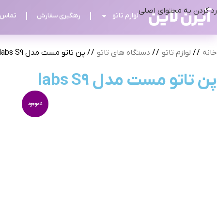
رد کردن به محتوای اصلی
لوازم تاتو
رهگیری سفارش
تماس ب
خانه
/
لوازم تاتو
/
دستگاه های تاتو
/
پن تاتو مست مدل labs S9
پن تاتو مست مدل labs S9
ناموجود