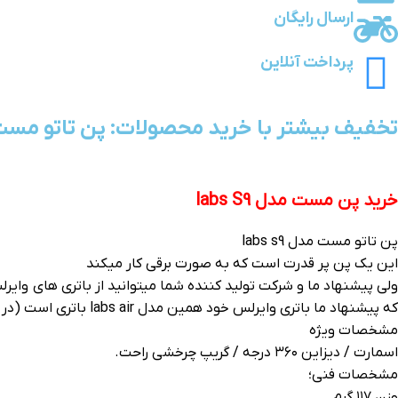
ارسال رایگان
پرداخت آنلاین
تخفیف بیشتر با خرید محصولات: پن تاتو مست مدل labs S9 - (خری
خرید پن مست مدل labs S9
پن تاتو مست مدل labs s9
این یک پن پر قدرت است که به صورت برقی کار میکند
ولی پیشنهاد ما و شرکت تولید کننده شما میتوانید از باتری های وایر
که پیشنهاد ما باتری وایرلس خود همین مدل labs air باتری است (در سایت این مدل را جستجو کنید)
مشخصات ویژه
اسمارت / دیزاین ۳۶۰ درجه / گریپ چرخشی راحت.
مشخصات فنی؛
وزن ۱۱۷ گرم