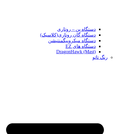
دستگاه پن – روتاری
دستگاه گان روتاری(کلاسیک)
دستگاه میکروپیگمنتیشن
دستگاه های EZ
DragonHawk (Mast)
رنگ تاتو