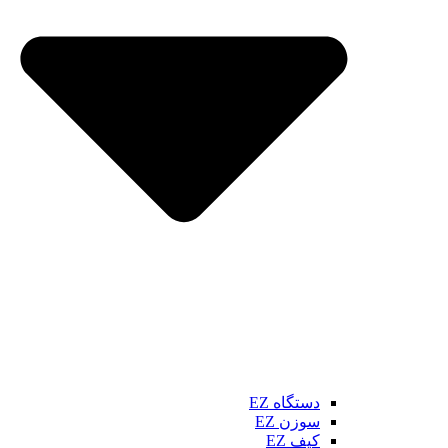
دستگاه EZ
سوزن EZ
کیف EZ