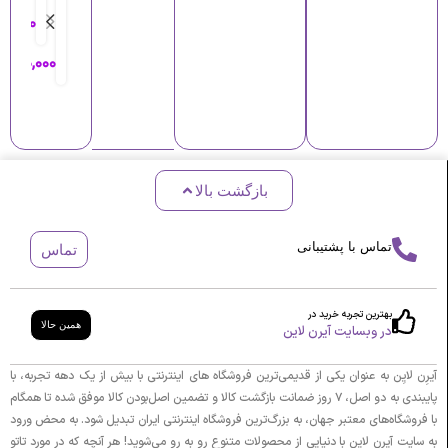
گ
گ
ن
۰۰۰
۸۰,۰۰۰
د
ت
گ
ا
ا
,۵۸۰,۰۰۰
د
ب
ت
ا
ل
و
ر
ب
ق
ک
ل
ر
ف
ک
م
ا
پ
ز
بازگشت بالا
ر
ر
ر
س
م
و
ت
ا
ب
تماس با پشتیبانی
تماس
ب
ب
ی
ر
ل
ا
ا
ن
ت
بهترین تجربه خرید در
همین حالا
و
در وبسایت آیرن لاین
د
ر
ن
ن
پ
آیرِن لایِن به عنوان یکی از قدیمی‌ترین فروشگاه های اینترنتی با بیش از یک دهه تجربه، با
ا
ر
پایبندی به دو اصل، ۷ روز ضمانت بازگشت کالا و تضمین اصل‌بودن کالا موفق شده تا همگام
ل
م
با فروشگاه‌های معتبر جهان، به بزرگ‌ترین فروشگاه اینترنتی ایران تبدیل شود. به محض ورود
ا
به سایت آیرِن لایِن با دنیایی از محصولات متنوع رو به رو می‌شوید! هر آنچه که در مورد تاتو