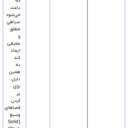
که
باعث
می‌شود
سیاهیِ
مطلق
و
عمیقی
ایجاد
کند.
به
همین
دلیل،
برای
پر
کردن
فضاهای
وسیع
(Solid