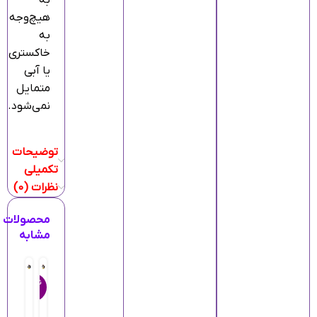
به
هیچ‌وجه
به
خاکستری
یا آبی
متمایل
نمی‌شود.
توضیحات
تکمیلی
نظرات (0)
محصولات
مشابه
ناموجو
ر
ر
د
ن
ن
ر