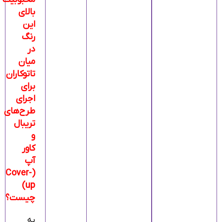
بالای
این
رنگ
در
میان
تاتوکاران
برای
اجرای
طرح‌های
تریبال
و
کاور
آپ
(Cover-
up)
چیست؟
به