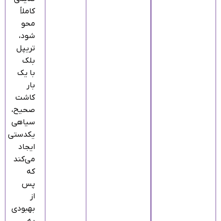
کاملاً
محو
شود،
تریپل
بلک
با یک
بار
کاشت
صحیح،
سیاهی
یکدستی
ایجاد
می‌کند
که
پس
از
بهبودی