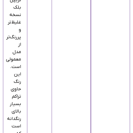
تریپل
بلک
نسخه
غلیظ‌تر
و
پررنگ‌تر
از
مدل
معمولی
است.
این
رنگ
حاوی
تراکم
بسیار
بالای
رنگدانه
است