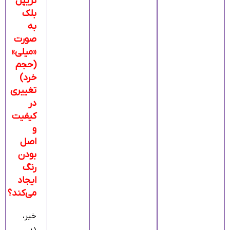
تریپل
بلک
به
صورت
«میلی»
(حجم
خرد)
تغییری
در
کیفیت
و
اصل
بودن
رنگ
ایجاد
می‌کند؟
خیر،
در