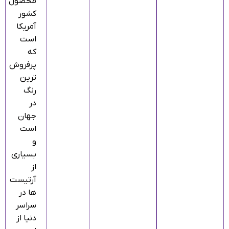
محصول
کشور
آمریکا
است
که
پرفروش
ترین
رنگ
در
جهان
است
و
بسیاری
از
آرتیست
ها در
سراسر
دنیا از