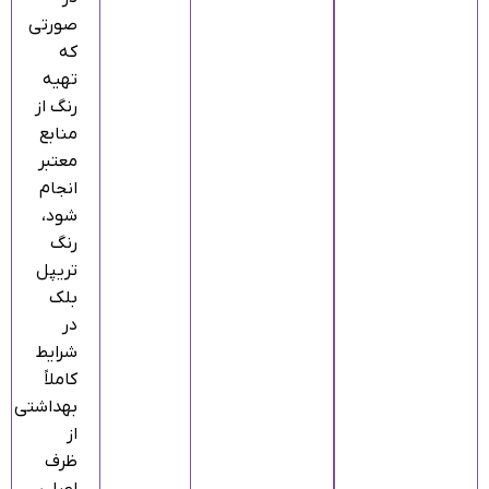
صورتی
که
تهیه
رنگ از
منابع
معتبر
انجام
شود،
رنگ
تریپل
بلک
در
شرایط
کاملاً
بهداشتی
از
ظرف