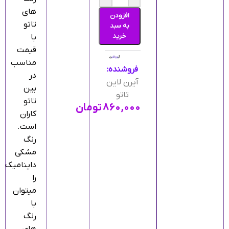
های
افزودن
تاتو
به سبد
خرید
با
قیمت
مناسب
فروشنده:
در
آیرن لاین
بین
تاتو
تاتو
۸۶۰,۰۰۰
تومان
کاران
است.
رنگ
مشکی
داینامیک
را
میتوان
با
رنگ