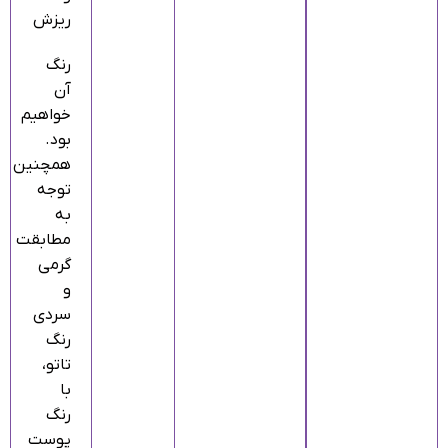
ریزش
رنگ
آن
خواهیم
بود.
همچنین
توجه
به
مطابقت
گرمی
و
سردی
رنگ
تاتو،
با
رنگ
پوست