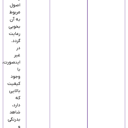
اصول
مربوط
به آن
بخوبی
رعایت
گردد.
در
غیر
اینصورت،
با
وجود
کیفیت
بالایی
که
دارد،
شاهد
بدرنگی
و