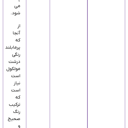
می
شود.
از
آنجا
که
پرمابلند
رنگی
درشت
مولکول
است
نیاز
است
که
ترکیب
رنگ
صحیح
و