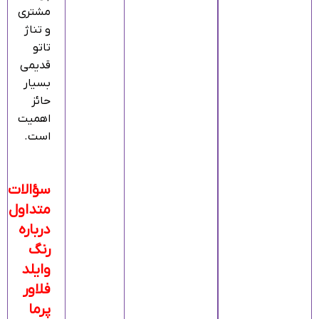
مشتری
و تناژ
تاتو
قدیمی
بسیار
حائز
اهمیت
است.
سؤالات
متداول
درباره
رنگ
وایلد
فلاور
پرما