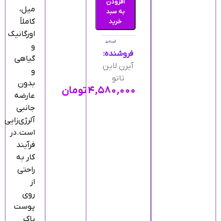
افزودن
میل،
به سبد
کاملاً
خرید
اورگانیک
و
فروشنده:
گیاهی
آیرن لاین
و
تاتو
بدون
۴,۵۸۰,۰۰۰
تومان
عارضه
جانبی
آلرژی‌زایی
است.در
فرآیند
کار به
راحتی
از
روی
پوست
پاک