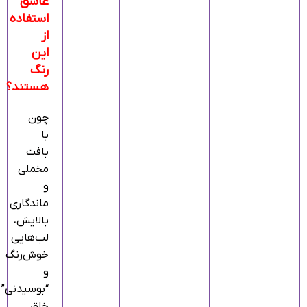
عاشق
استفاده
از
این
رنگ
هستند؟
چون
با
بافت
مخملی
و
ماندگاری
بالایش،
لب‌هایی
خوش‌رنگ
و
“بوسیدنی”
خلق