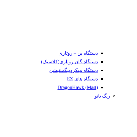
دستگاه پن – روتاری
دستگاه گان روتاری(کلاسیک)
دستگاه میکروپیگمنتیشن
دستگاه های EZ
DragonHawk (Mast)
رنگ تاتو