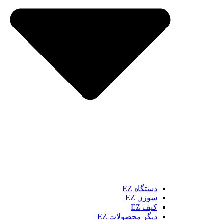
دستگاه EZ
سوزن EZ
کیف EZ
دیگر محصولات EZ