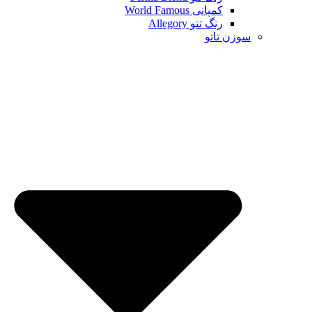
کمپانی World Famous
رنگ تتو Allegory
سوزن تاتو