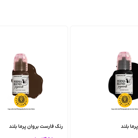
رما بلند
رنگ فارست بروان پرما بلند