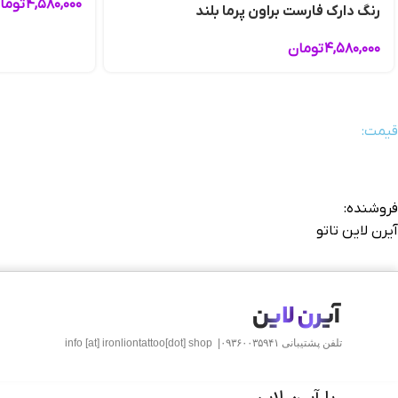
۴,۵۸۰,۰۰۰
توما
رنگ دارک فارست براون پرما بلند
۴,۵۸۰,۰۰۰
تومان
قیمت:
فروشنده:
آیرن لاین تاتو
تلفن پشتیبانی ۰۹۳۶۰۰۳۵۹۴۱|
info [at] ironliontattoo[dot] shop