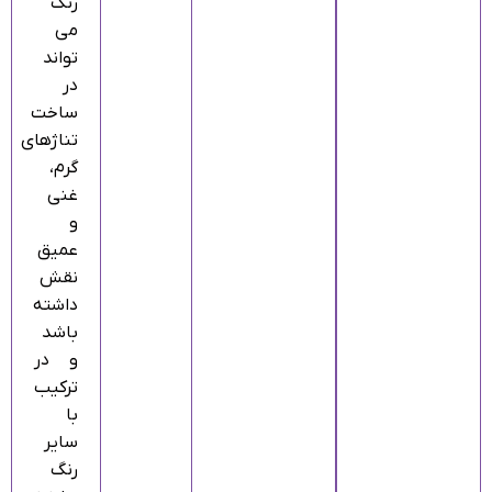
رنگ
می‌
تواند
در
ساخت
تناژهای
گرم،
غنی
و
عمیق
نقش
داشته
باشد
و در
ترکیب
با
سایر
رنگ‌