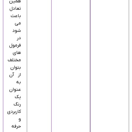
همین
تعادل
باعث
می‌
شود
در
فرمول‌
های
مختلف
بتوان
از آن
به‌
عنوان
یک
رنگ
کاربردی
و
حرفه‌