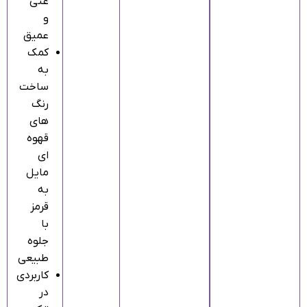
غنی
و
عمیق
کمک
به
ساخت
رنگ‌
های
قهوه‌
ای
مایل
به
قرمز
با
جلوه
طبیعی
کاربردی
در