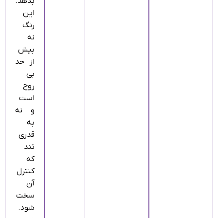
بدهد.
این
رنگ
نه
بیش
از حد
بی‌
روح
است
و نه
به‌
قدری
تند
که
کنترل
آن
سخت
شود.