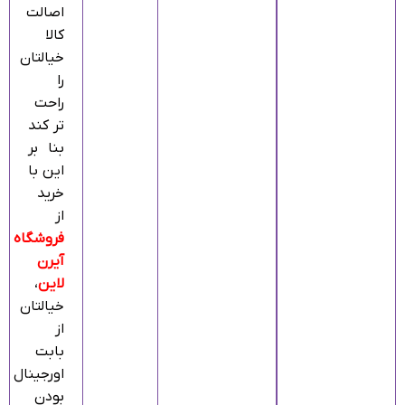
اصالت
کالا
خیالتان
را
راحت
تر کند
بنا بر
این با
خرید
از
فروشگاه
آیرن
لاین
،
خیالتان
از
بابت
اورجینال
بودن