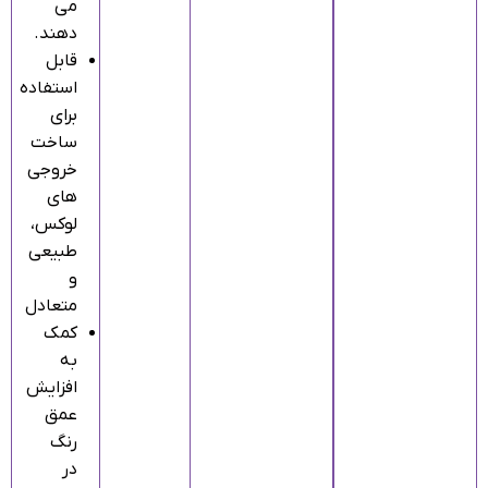
می‌
دهند.
قابل
استفاده
برای
ساخت
خروجی‌
های
لوکس،
طبیعی
و
متعادل
کمک
به
افزایش
عمق
رنگ
در