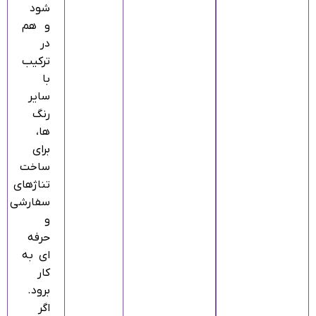
شود
و هم
در
ترکیب
با
سایر
رنگ‌
ها،
برای
ساخت
تناژهای
سفارشی
و
حرفه‌
ای به
کار
برود.
اگر