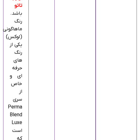
تاتو
باشد.
رنگ
ماهاگونی
(لوکس)
یکی از
رنگ‌
های
حرفه‌
ای و
خاص
از
سری
Perma
Blend
Luxe
است
که