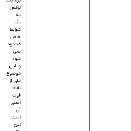
پرمابلند
لوکس
به
یک
شرایط
خاص
محدود
نمی‌
شود
و این
موضوع
یکی از
نقاط
قوت
اصلی
آن
است.
این