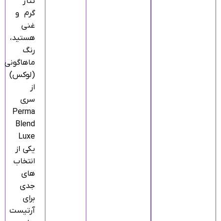
تناژ
گرم و
غنی
هستید،
رنگ
ماهاگونی
(لوکس)
از
سری
Perma
Blend
Luxe
یکی از
انتخاب‌
های
جدی
برای
آرتیست‌