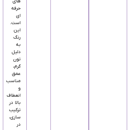
های
حرفه‌
ای
است.
این
رنگ
به‌
دلیل
تون
گرم،
عمق
مناسب
و
انعطاف
بالا در
ترکیب‌
سازی،
در