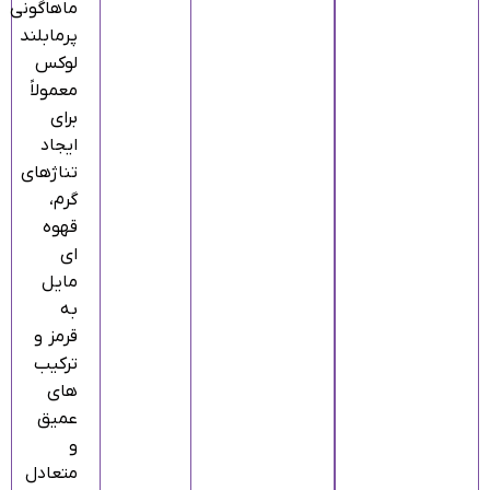
ماهاگونی
پرمابلند
لوکس
معمولاً
برای
ایجاد
تناژهای
گرم،
قهوه‌
ای
مایل
به
قرمز و
ترکیب‌
های
عمیق
و
متعادل