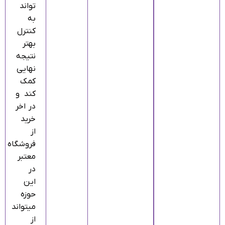
تواند
به
کنترل
بهتر
نتیجه
نهایی
کمک
کند و
در اخر
خرید
از
فروشگاه
معتبر
در
این
حوزه
میتواند
از