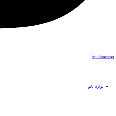
ironliontattoo
لوازم تاتو