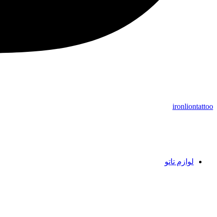
ironliontattoo
لوازم تاتو