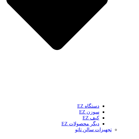
دستگاه EZ
سوزن EZ
کیف EZ
دیگر محصولات EZ
تجهیزات سالن تاتو